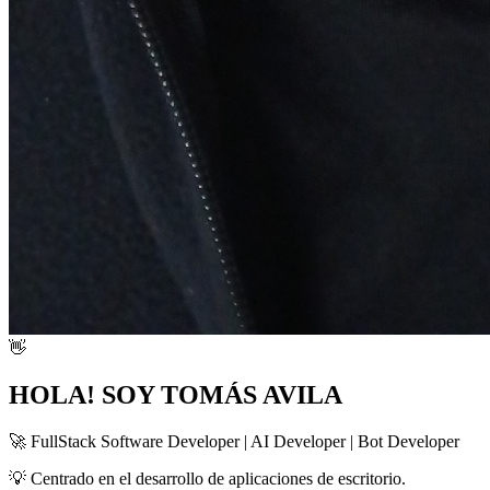
👋
H
O
L
A
!
S
O
Y
T
O
M
Á
S
A
V
I
L
A
🚀 FullStack Software Developer | AI Developer | Bot Developer
💡 Centrado en el desarrollo de aplicaciones de escritorio.